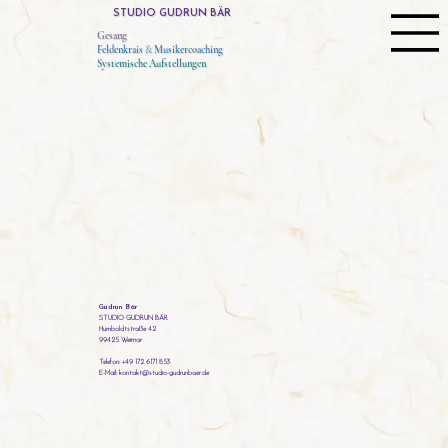
STUDIO GUDRUN BÄR
Gesang
Feldenkrais
&
Musikercoaching
Systemische Aufstellungen
Gudrun Bär
STUDIO GUDRUN BÄR
Humboldtstraße 42
99425 Weimar
Telefon: +49 172 6171 853
E-Mail: kontakt@studio-gudrunbaer.de