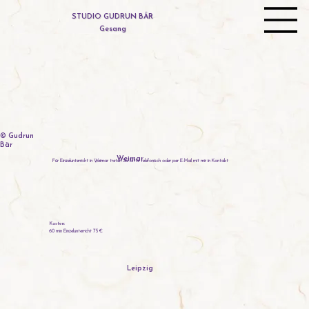
STUDIO GUDRUN BÄR
Gesang
© Gudrun
Bär
Weimar
Für Einzelunterricht in Weimar treten Sie bitte telefonisch oder per E-Mail mit mir in Kontakt
Kosten:
60 min Einzelunterricht 75 €
Leipzig