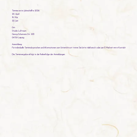
Termine erste Jahreshälfte 2026
20. April
18. Mai
22. Juni
Ort:
Studio Luftraum
Georg-Schumann-Str. 203
04159 Leipzig
Anmeldung:
Für individuelle Terminabsprachen und Informationen zum Unterrichtsort treten Sie bitte telefonisch oder per E-Mail mit mir in Kontakt
Die Terminvergabe erfolgt in der Reihenfolge der Anmeldungen.