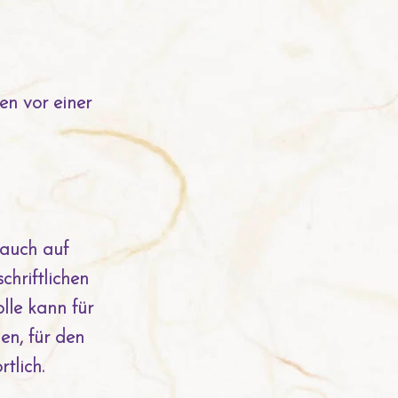
ren vor einer
(auch auf
hriftlichen
lle kann für
en, für den
tlich.